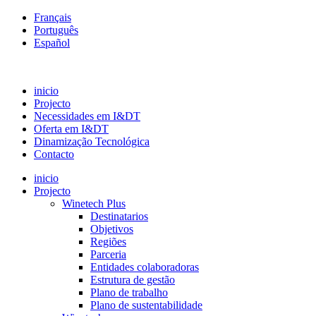
Français
Português
Español
inicio
Projecto
Necessidades em I&DT
Oferta em I&DT
Dinamização Tecnológica
Contacto
inicio
Projecto
Winetech Plus
Destinatarios
Objetivos
Regiões
Parceria
Entidades colaboradoras
Estrutura de gestão
Plano de trabalho
Plano de sustentabilidade