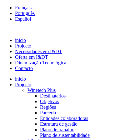
Français
Português
Español
inicio
Projecto
Necessidades em I&DT
Oferta em I&DT
Dinamização Tecnológica
Contacto
inicio
Projecto
Winetech Plus
Destinatarios
Objetivos
Regiões
Parceria
Entidades colaboradoras
Estrutura de gestão
Plano de trabalho
Plano de sustentabilidade