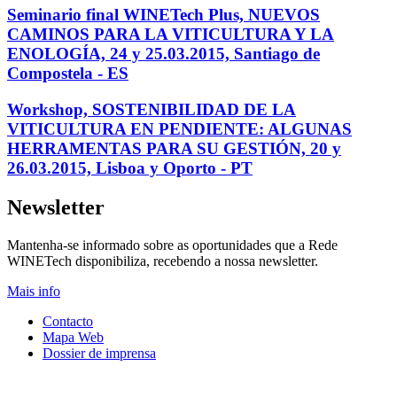
Seminario final WINETech Plus, NUEVOS
Comunidade 
CAMINOS PARA LA VITICULTURA Y LA
ENOLOGÍA, 24 y 25.03.2015, Santiago de
Novas tecnologia
Compostela - ES
A dinamização tecnol
Workshop, SOSTENIBILIDAD DE LA
de forma coordenada 
VITICULTURA EN PENDIENTE: ALGUNAS
concentram-se em sati
HERRAMENTAS PARA SU GESTIÓN, 20 y
26.03.2015, Lisboa y Oporto - PT
Mais info
Newsletter
Mantenha-se informado sobre as oportunidades que a Rede
WINETech disponibiliza, recebendo a nossa newsletter.
Mais info
Contacto
Mapa Web
Dossier de imprensa