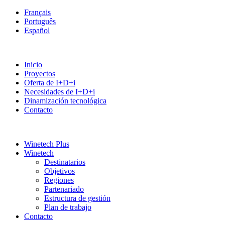
Français
Português
Español
Inicio
Proyectos
Oferta de I+D+i
Necesidades de I+D+i
Dinamización tecnológica
Contacto
Winetech Plus
Winetech
Destinatarios
Objetivos
Regiones
Partenariado
Estructura de gestión
Plan de trabajo
Contacto