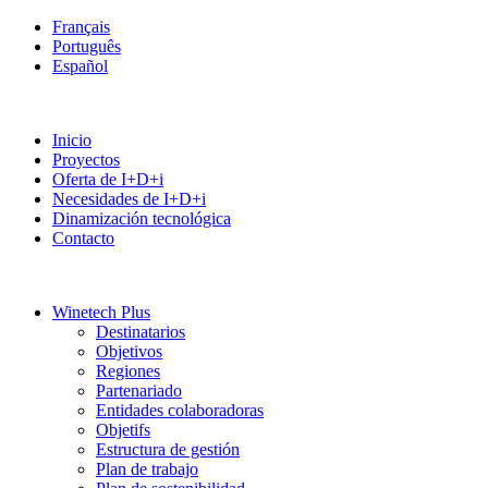
Français
Português
Español
Inicio
Proyectos
Oferta de I+D+i
Necesidades de I+D+i
Dinamización tecnológica
Contacto
Winetech Plus
Destinatarios
Objetivos
Regiones
Partenariado
Entidades colaboradoras
Objetifs
Estructura de gestión
Plan de trabajo