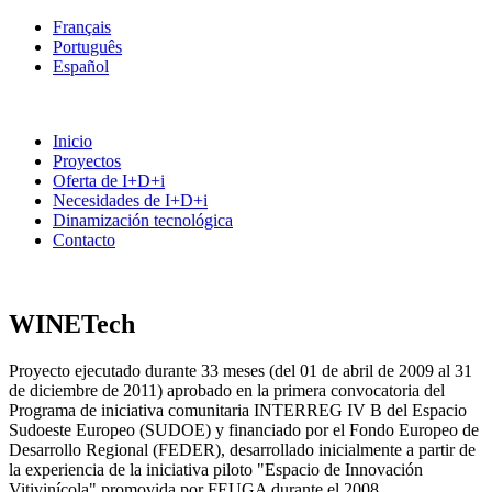
Français
Português
Español
Inicio
Proyectos
Oferta de I+D+i
Necesidades de I+D+i
Dinamización tecnológica
Contacto
WINETech
Proyecto ejecutado durante 33 meses (del 01 de abril de 2009 al 31
de diciembre de 2011) aprobado en la primera convocatoria del
Programa de iniciativa comunitaria INTERREG IV B del Espacio
Sudoeste Europeo (SUDOE) y financiado por el Fondo Europeo de
Desarrollo Regional (FEDER), desarrollado inicialmente a partir de
la experiencia de la iniciativa piloto "Espacio de Innovación
Vitivinícola" promovida por FEUGA durante el 2008.